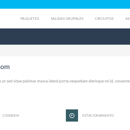
PAQUETES
SALIDAS GRUPALES
CIRCUITOS
AS
oom
s ut sed vitae pulvinar massa idend porta nequetiam elerisque mi id, consecte
CONSERJE
ESTACIONAMIENTO