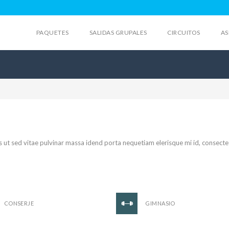
PAQUETES
SALIDAS GRUPALES
CIRCUITOS
AS
s ut sed vitae pulvinar massa idend porta nequetiam elerisque mi id, consecte
CONSERJE
GIMNASIO