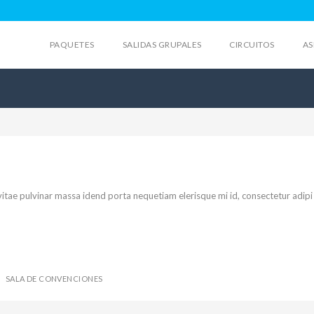
PAQUETES
SALIDAS GRUPALES
CIRCUITOS
AS
vitae pulvinar massa idend porta nequetiam elerisque mi id, consectetur adip
SALA DE CONVENCIONES