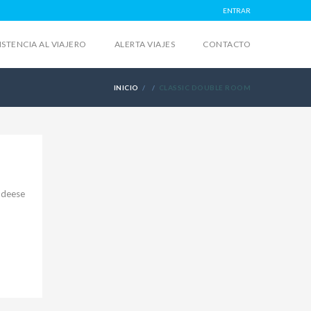
ENTRAR
ISTENCIA AL VIAJERO
ALERTA VIAJES
CONTACTO
INICIO
CLASSIC DOUBLE ROOM
i deese