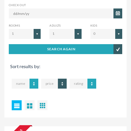
CHECK OUT
ROOMS
ADULTS
KIDS
1
1
0
SEARCH AGAIN
Sort results by:
name
price
rating