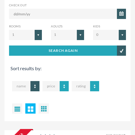
CHECK OUT
ROOMS
ADULTS
KIDS
1
1
0
SEARCH AGAIN
Sort results by:
name
price
rating