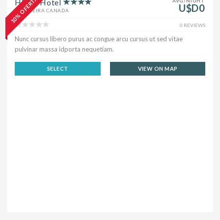
10% OFERTA
Hilton Hotel
AVG/NIGHT
U$D0
ALBUFEIRA CANADA
0 REVIEWS
Nunc cursus libero purus ac congue arcu cursus ut sed vitae
pulvinar massa idporta nequetiam.
SELECT
VIEW ON MAP