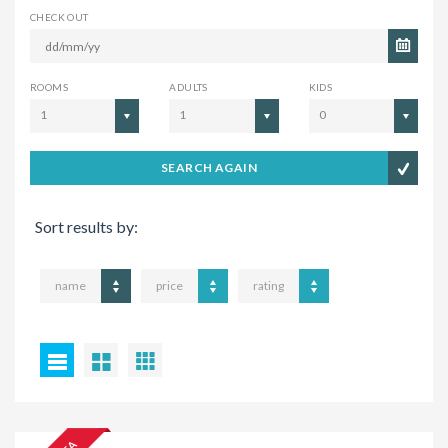
CHECK OUT
ROOMS
ADULTS
KIDS
1
1
0
SEARCH AGAIN
Sort results by:
name
price
rating