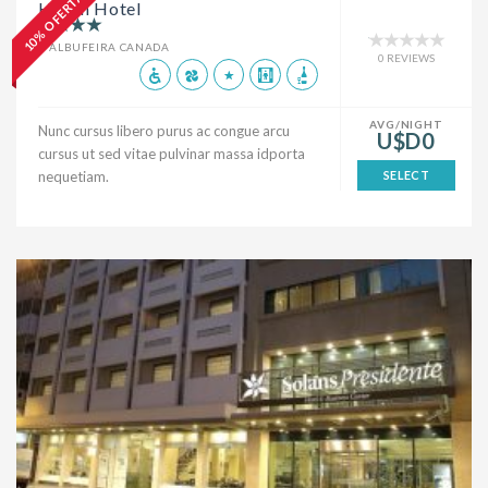
10% OFERTA
Hilton Hotel
ALBUFEIRA CANADA
0 REVIEWS
AVG/NIGHT
Nunc cursus libero purus ac congue arcu
U$D0
cursus ut sed vitae pulvinar massa idporta
nequetiam.
SELECT