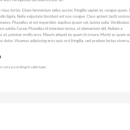
 risus tortor. Etiam fermentum tellus auctor, fringilla sapien et, congue quam. 
udin ligula. Nulla vulputate tincidunt est non congue. Class aptent taciti socios
aeos. Phasellus at est imperdiet, dapibus ipsum vel, lacinia nulla. Vestibulum
ere cubilia Curae; Phasellus id interdum lectus, ut elementum elit. Nullam a
 at, pulvinar mollis eros. Mauris aliquet eu quam id ornare. Morbi ac quam e
dolor. Vivamus adipiscing eros quis orci fringilla, sed pretium lectus viverra.
a
s vary according to cabin type.