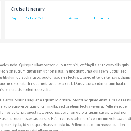
Cruise Itinerary
Day
Ports of Call
Arrival
Departure
alesuada. Quisque ullamcorper vulputate nisi, et fringilla ante convallis quis.
is et nibh rutrum dignissim ut non risus. In tincidunt urna quis sem luctus, sed
tibulum ut iaculis justo, auctor sodales lectus. Donec et tellus tempus, digni
ue nec sollicitudin sit amet, sodales a erat. Duis vitae condimentum ligula.
s, venenatis scelerisque velit.
lis eros. Mauris aliquet eu quam id ornare. Morbi ac quam enim. Cras vitae nu
dipiscing eros quis orci fringilla, sed pretium lectus viverra. Pellentesque
fames ac turpis egestas. Donec nec velit non odio aliquam suscipit. Sed non
usce pretium egestas cursus. Etiam consectetur, orci vel rutrum volutpat, od
ipsum ligula, id volutpat risus vehicula in. Pellentesque non massa eu nibh
 sem, vel egestas dui ullamcorper ac.