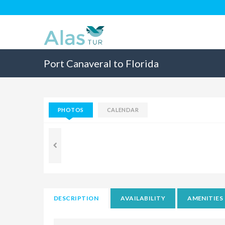
Port Canaveral to Florida
PHOTOS
CALENDAR
DESCRIPTION
AVAILABILITY
AMENITIES