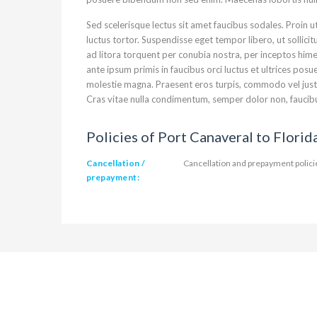
Sed scelerisque lectus sit amet faucibus sodales. Proin ut
luctus tortor. Suspendisse eget tempor libero, ut sollicit
ad litora torquent per conubia nostra, per inceptos himen
ante ipsum primis in faucibus orci luctus et ultrices posu
molestie magna. Praesent eros turpis, commodo vel justo
Cras vitae nulla condimentum, semper dolor non, faucibus 
Policies of Port Canaveral to Florid
Cancellation /
Cancellation and prepayment policie
prepayment: