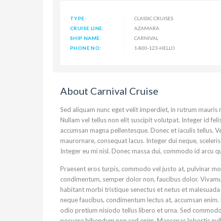
TYPE:
CLASSIC CRUISES
CRUISE LINE:
AZAMARA
SHIP NAME:
CARNIVAL
PHONE NO:
1-800-123-HELLO
About Carnival Cruise
Sed aliquam nunc eget velit imperdiet, in rutrum mauris m
Nullam vel tellus non elit suscipit volutpat. Integer id fel
accumsan magna pellentesque. Donec et iaculis tellus. Ves
maurornare, consequat lacus. Integer dui neque, scelerisq
Integer eu mi nisl. Donec massa dui, commodo id arcu qui
Praesent eros turpis, commodo vel justo at, pulvinar mol
condimentum, semper dolor non, faucibus dolor. Vivamus a
habitant morbi tristique senectus et netus et malesuada 
neque faucibus, condimentum lectus at, accumsan enim. F
odio pretium nisiodo tellus libero et urna. Sed commodo 
posuere bibendum non sed enim. Maecenas lobortis nulla