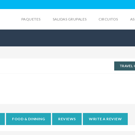
PAQUETES
SALIDAS GRUPALES
CIRCUITOS
AS
TRAVEL 
FOOD & DINNING
REVIEWS
WRITE A REVIEW