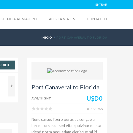
ENTRAR
ISTENCIA AL VIAJERO
ALERTA VIAJES
CONTACTO
INICIO
PORT CANAVERAL TO FLORIDA
GUIDE
Port Canaveral to Florida
U$D0
AVG/NIGHT
0 REVIEWS
Nunc cursus libero purus ac congue ar
lorem cursus ut sed vitae pulvinar massa
idend porta nequetiam elerisque mi id,